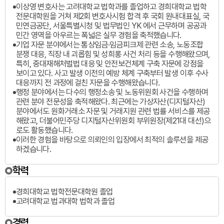
이상영 변호사는 고려대학교 법학과를 졸업하고 경희대학교 법학
전문대학원을 거쳐 제2회 변호사시험 합격 후 국회 원내대표실, 국
민연금공단, 서울특별시청 및 법무법인 YK 에서 근무하며 공공과
민간 영역을 아우르는 폭넓은 실무 경험을 축적했습니다.
기업 자문 분야에서는 통상임금·임금피크제 관련 소송, 노동조합
분쟁 대응, 직장 내 괴롭힘 및 성희롱 사건 처리 등을 수행해왔으며,
특히, 중대재해처벌법 대응 및 안전보건체계 구축 자문에 강점을
보이고 있다. 사고 발생 이전의 예방 체계 구축부터 발생 이후 수사
대응까지 전 과정에 걸친 자문을 수행해왔습니다.
행정 분야에서는 다수의 행정소송 및 노동위원회 사건을 수행하며
관련 분야 전문성을 축적해왔다. 최근에는 가상자산(디지털자산)
분야에서도 원화거래소 자문 및 거래지원 관련 법률 서비스를 제공
해왔고, 더불어민주당 디지털자산위원회 부위원장(제21대 대선)으
로도 활동했습니다.
이러한 경험을 바탕으로 의뢰인의 입장에서 최적의 솔루션을 제공
하겠습니다.
학력
경희대학교 법학전문대학원 졸업
고려대학교 법과대학 법학과 졸업
경력