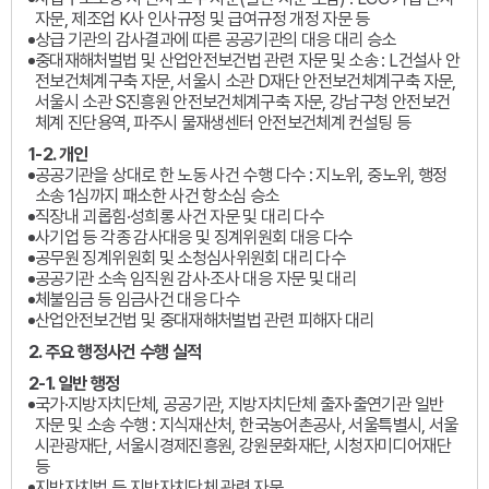
자문, 제조업 K사 인사규정 및 급여규정 개정 자문 등
상급 기관의 감사결과에 따른 공공기관의 대응 대리 승소
중대재해처벌법 및 산업안전보건법 관련 자문 및 소송 : L건설사 안
전보건체계구축 자문, 서울시 소관 D재단 안전보건체계구축 자문,
서울시 소관 S진흥원 안전보건체계구축 자문, 강남구청 안전보건
체계 진단용역, 파주시 물재생센터 안전보건체계 컨설팅 등
1-2. 개인
공공기관을 상대로 한 노동 사건 수행 다수 : 지노위, 중노위, 행정
소송 1심까지 패소한 사건 항소심 승소
직장내 괴롭힘·성희롱 사건 자문 및 대리 다수
사기업 등 각종 감사대응 및 징계위원회 대응 다수
공무원 징계위원회 및 소청심사위원회 대리 다수
공공기관 소속 임직원 감사·조사 대응 자문 및 대리
체불임금 등 임금사건 대응 다수
산업안전보건법 및 중대재해처벌법 관련 피해자 대리
2. 주요 행정사건 수행 실적
2-1. 일반 행정
국가·지방자치단체, 공공기관, 지방자치단체 출자·출연기관 일반
자문 및 소송 수행 : 지식재산처, 한국농어촌공사, 서울특별시, 서울
시관광재단, 서울시경제진흥원, 강원문화재단, 시청자미디어재단
등
지방자치법 등 지방자치단체 관련 자문