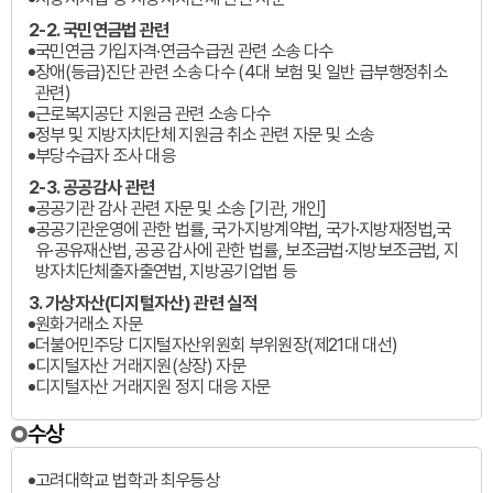
2-2. 국민연금법 관련
국민연금 가입자격·연금수급권 관련 소송 다수
장애(등급)진단 관련 소송 다수 (4대 보험 및 일반 급부행정취소
관련)
근로복지공단 지원금 관련 소송 다수
정부 및 지방자치단체 지원금 취소 관련 자문 및 소송
부당수급자 조사 대응
2-3. 공공감사 관련
공공기관 감사 관련 자문 및 소송 [기관, 개인]
공공기관운영에 관한 법률, 국가·지방계약법, 국가·지방재정법,국
유·공유재산법, 공공 감사에 관한 법률, 보조금법·지방보조금법, 지
방자치단체출자출연법, 지방공기업법 등
3. 가상자산(디지털자산) 관련 실적
원화거래소 자문
더불어민주당 디지털자산위원회 부위원장(제21대 대선)
디지털자산 거래지원(상장) 자문
디지털자산 거래지원 정지 대응 자문
수상
고려대학교 법학과 최우등상