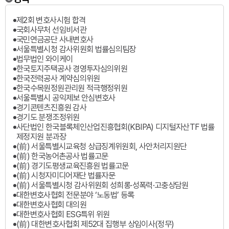
제2회 변호사시험 합격
국회사무처 선임비서관
국민연금공단 사내변호사
서울특별시청 감사위원회 법률심의팀장
법무법인 와이케이
한국토지주택공사 경영투자심의위원
한국전력공사 계약심의위원
한국수목원정원관리원 적극행정위원
서울특별시 공익제보 안심변호사
경기콘텐츠진흥원 감사
경기도 분쟁조정위원
사단법인 한국블록체인산업진흥협회(KBIPA) 디지털자산TF 법률
제정지원 분과장
(前) 서울특별시교육청 상급징계위원회, 사안처리지원단
(前) 한국농어촌공사 법률고문
(前) 경기도평생교육진흥원 법률고문
(前) 시청자미디어재단 법률자문
(前) 서울특별시청 감사위원회 성희롱·성폭력·고충상담원
대한변호사협회 전문분야 ‘노동법’ 등록
대한변호사협회 대의원
대한변호사협회 ESG특위 위원
(前) 대한변호사협회 제52대 집행부 상임이사(정무)