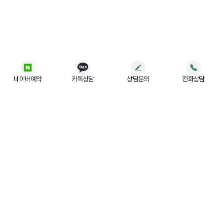
네이버예약
카톡상담
상담문의
전화상담
법무법인 (유) JR
사업자등록번호 :
197-88-03779
주소 :
서울 강남구 테헤란로 522, 5층 (홍우빌딩)
대표번호 :
02-554-3004
광고책임변호사 :
강상용
간편 상담 예약하기