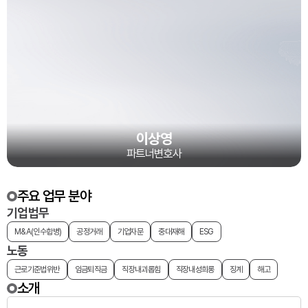
이상영
파트너변호사
주요 업무 분야
기업법무
M&A(인수합병)
공정거래
기업자문
중대재해
ESG
노동
근로기준법위반
임금퇴직금
직장내괴롭힘
직장내성희롱
징계
해고
소개