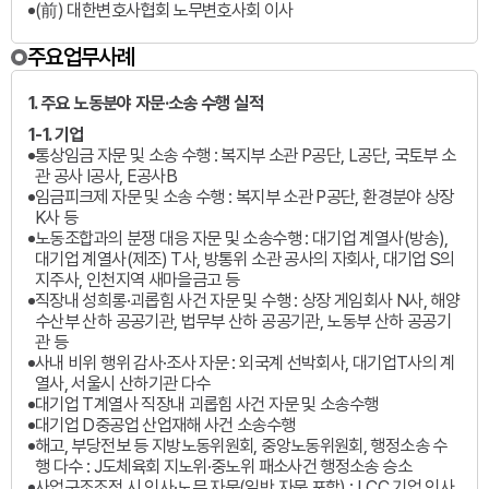
(前) 대한변호사협회 노무변호사회 이사
주요업무사례
1. 주요 노동분야 자문·소송 수행 실적
1-1. 기업
통상임금 자문 및 소송 수행 : 복지부 소관 P공단, L공단, 국토부 소
관 공사 I공사, E공사B
임금피크제 자문 및 소송 수행 : 복지부 소관 P공단, 환경분야 상장
K사 등
노동조합과의 분쟁 대응 자문 및 소송수행 : 대기업 계열사(방송),
대기업 계열사(제조) T사, 방통위 소관 공사의 자회사, 대기업 S의
지주사, 인천지역 새마을금고 등
직장내 성희롱·괴롭힘 사건 자문 및 수행 : 상장 게임회사 N사, 해양
수산부 산하 공공기관, 법무부 산하 공공기관, 노동부 산하 공공기
관 등
사내 비위 행위 감사·조사 자문 : 외국계 선박회사, 대기업T사의 계
열사, 서울시 산하기관 다수
대기업 T계열사 직장내 괴롭힘 사건 자문 및 소송수행
대기업 D중공업 산업재해 사건 소송수행
해고, 부당전보 등 지방노동위원회, 중앙노동위원회, 행정소송 수
행 다수 : J도체육회 지노위·중노위 패소사건 행정소송 승소
사업구조조정 시 인사·노무 자문(일반 자문 포함) : LCC 기업 인사