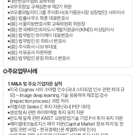
대한변호사협회 공보위원
국무조정실 규제심판부 제2기 위원
코오롱모빌리티그룹 주식회사(유가증권시장 상장법인) 사외이사
(前) 법률사무소 학훈 대표변호사
(前) 서울지방변호사회 교육위원회 위원장
(前) 한국해외인프라도시개발지원공사(KIND) 비상임이사
(前) 법무법인 와이케이 대표변호사
(前) 법무법인 린 파트너 변호사
(前) 주식회사 너브 부대표
(前) 석유공사 자문위원
(前) 법무법인 광장 파트너 변호사
주요업무사례
1. M&A 및 주요 기업자문 실적
미국 Cognex 사의 수아랩 인수(국내 스타트업 인수 관련 최대 규
모) – Image deep learning 기술 응용하여 제조업 검수
(inspection process) 과정 처리
리벨리온 Series C 투자 자문(국내 PEF 대리)
생성형 AI 관련 하이퍼엑셀 투자 유치 자문
반도체 설계 관련 KAIST 교원창업기술 기업 P사 투자 유치 자문
에이셀테크놀로지스 매각 자문(Capital Market 정보 처리 및 컨
설팅 관련 사업 – 한국경제신문 계열회사에 인수)