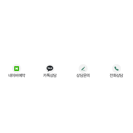
네이버예약
카톡상담
상담문의
전화상담
법무법인 (유) JR
사업자등록번호 :
197-88-03779
주소 :
서울 강남구 테헤란로 522, 5층 (홍우빌딩)