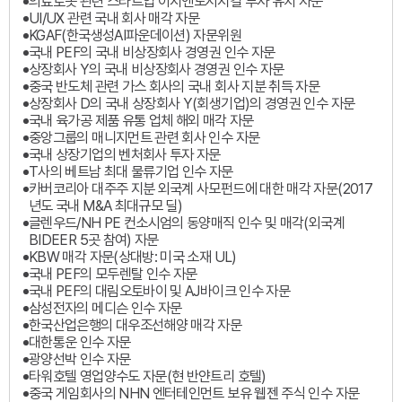
의료로봇 관련 스타트업 이지엔도서지컬 투자 유치 자문
UI/UX 관련 국내 회사 매각 자문
KGAF(한국생성AI파운데이션) 자문위원
국내 PEF의 국내 비상장회사 경영권 인수 자문
상장회사 Y의 국내 비상장회사 경영권 인수 자문
중국 반도체 관련 가스 회사의 국내 회사 지분 취득 자문
상장회사 D의 국내 상장회사 Y(회생기업)의 경영권 인수 자문
국내 육가공 제품 유통 업체 해외 매각 자문
중앙그룹의 매니지먼트 관련 회사 인수 자문
국내 상장기업의 벤처회사 투자 자문
T사의 베트남 최대 물류기업 인수 자문
카버코리아 대주주 지분 외국계 사모펀드에 대한 매각 자문(2017
년도 국내 M&A 최대규모 딜)
글렌우드/NH PE 컨소시엄의 동양매직 인수 및 매각(외국계
BIDEER 5곳 참여) 자문
KBW 매각 자문(상대방: 미국 소재 UL)
국내 PEF의 모두렌탈 인수 자문
국내 PEF의 대림오토바이 및 AJ바이크 인수 자문
삼성전자의 메디슨 인수 자문
한국산업은행의 대우조선해양 매각 자문
대한통운 인수 자문
광양선박 인수 자문
타워호텔 영업양수도 자문(현 반얀트리 호텔)
중국 게임회사의 NHN 엔터테인먼트 보유 웹젠 주식 인수 자문