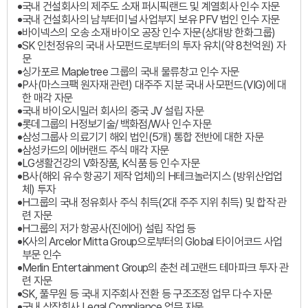
국내 건설회사의 제주도 소재 퍼시픽랜드 및 계열회사 인수 자문
국내 건설회사의 남부터미널 사업부지 보유 PFV 법인 인수 자문
바이넥스의 오송 소재 바이오 공장 인수 자문(상대방 한화그룹)
SK 인천정유의 국내 사모펀드로부터의 투자 유치(약 8천억원) 자
문
싱가포르 Mapletree 그룹의 국내 물류창고 인수 자문
P사(마스크팩 원자재 관련) 대주주 지분 국내 사모펀드(VIG)에 대
한 매각 자문
국내 바이오시밀러 회사의 중국 JV 설립 자문
롯데그룹의 H정보기술/ 백화점/W사 인수 자문
삼성그룹사 의료기기 해외 법인(5개) 통합 전반에 대한 자문
삼성카드의 에버랜드 주식 매각 자문
LG생활건강의 V화장품, K식품 등 인수 자문
B사(해외 유수 항공기 제작 업체)의 H테크놀러지스 (방위산업업
체) 투자
H그룹의 국내 정유회사 주식 취득(2대 주주 지위 취득) 및 합작 관
련 자문
H그룹의 저가 항공사(진에어) 설립 작업 등
K사의 Arcelor Mitta Group으로부터의 Global 타이어코드 사업
부문 인수
Merlin Entertainment Group의 춘천 레고랜드 테마파크 투자 관
련 자문
SK, 풀무원 등 국내 지주회사 전환 등 구조조정 업무 다수 자문
국내 상장회사 Legal Compliance 업무 자문