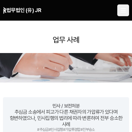
본문 바로가기
법무법인 (유) JR
업무 사례
민사 / 보전처분
추심금 소송에서 피고가 다른 채권자의 가압류가 있다며
항변하였으나, 민사집행의 법리에 따라 변론하여 전부 승소한
사례
#
추심금
#
민사집행
#
가압류경합
#
전부승소