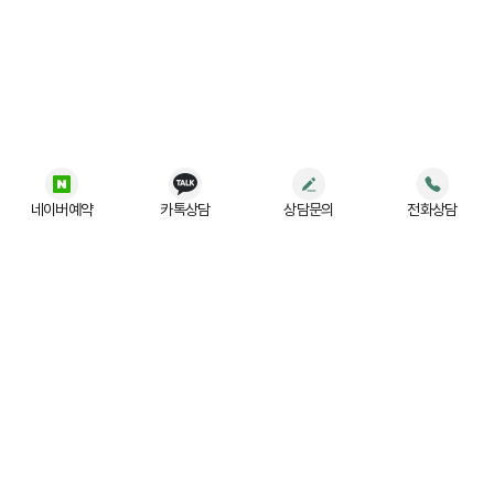
네이버예약
카톡상담
상담문의
전화상담
법무법인 (유) JR
사업자등록번호 :
197-88-03779
주소 :
서울 강남구 테헤란로 522, 5층 (홍우빌딩)
대표번호 :
02-554-3004
광고책임변호사 :
강상용