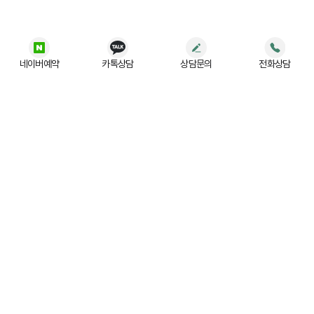
네이버예약
카톡상담
상담문의
전화상담
법무법인 (유) JR
사업자등록번호 :
197-88-03779
주소 :
서울 강남구 테헤란로 522, 5층 (홍우빌딩)
대표번호 :
02-554-3004
광고책임변호사 :
강상용
간편 상담 예약하기
형사센터
이혼센터
성범죄센터
교통음주센터
가사상속센터