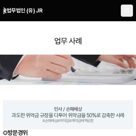
본문 바로가기
법무법인 (유) JR
업무 사례
민사 / 손해배상
과도한 위약금 규정을 다투어 위약금을 50%로 감축한 사례
#
손해배상
#
위약금
#
계약금배액상환
방문경위