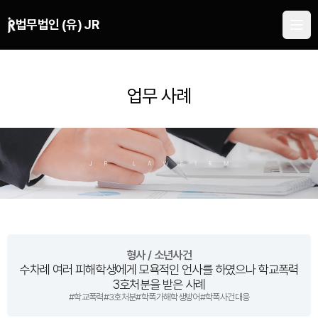
본문 바로가기
법무법인 (유) JR
업무 사례
형사 / 소년사건
수차례 여러 피해학생에게 모욕적인 언사를 하였으나 학교폭력
3호처분을 받은 사례
#
학교폭력
#
3호처분
#
학폭가해학생방어
#
학폭사건대응