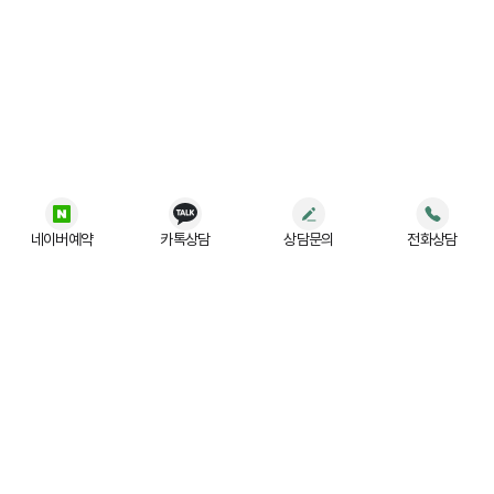
네이버예약
카톡상담
상담문의
전화상담
법무법인 (유) JR
사업자등록번호 :
197-88-03779
주소 :
서울 강남구 테헤란로 522, 5층 (홍우빌딩)
대표번호 :
02-554-3004