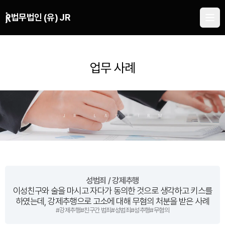
본문 바로가기
법무법인 (유) JR
업무 사례
성범죄 / 강제추행
이성친구와 술을 마시고 자다가 동의한 것으로 생각하고 키스를
하였는데, 강제추행으로 고소에 대해 무혐의 처분을 받은 사례
#
강제추행
#
친구간 범죄
#
성범죄
#
성추행
#
무혐의