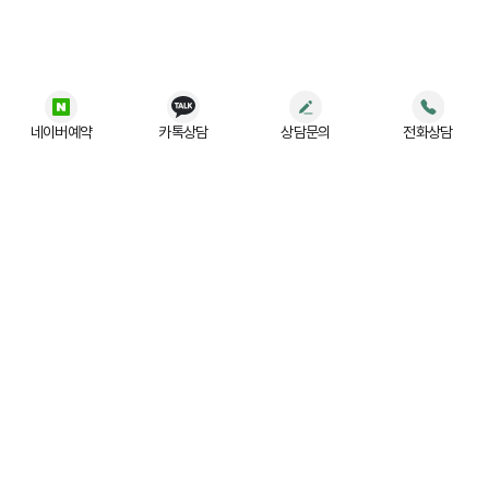
네이버예약
카톡상담
상담문의
전화상담
법무법인 (유) JR
사업자등록번호 :
197-88-03779
주소 :
서울 강남구 테헤란로 522, 5층 (홍우빌딩)
대표번호 :
02-554-3004
광고책임변호사 :
강상용
간편 상담 예약하기
형사센터
이혼센터
성범죄센터
교통음주센터
가사상속센터