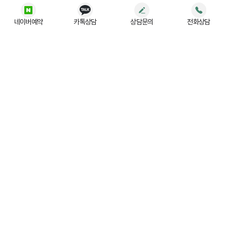
네이버예약
카톡상담
상담문의
전화상담
법무법인 (유) JR
사업자등록번호 :
197-88-03779
주소 :
서울 강남구 테헤란로 522, 5층 (홍우빌딩)
대표번호 :
02-554-3004
광고책임변호사 :
강상용
간편 상담 예약하기
형사센터
이혼센터
성범죄센터
교통음주센터
가사상속센터
법무법인 (유) JR
대표변호사 :
김승현, 김학훈, 강상용
개인정보처리방침
면책공고
Copyright ⓒ 2026 LAWFIRM JR. All rights reserved.