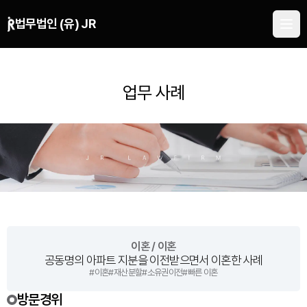
본문 바로가기
법무법인 (유) JR
업무 사례
이혼 / 이혼
공동명의 아파트 지분을 이전받으면서 이혼한 사례
#
이혼
#
재산분할
#
소유권이전
#
빠른 이혼
방문경위